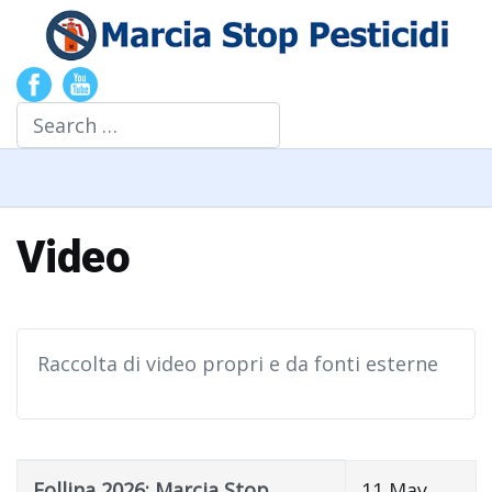
Search
Video
Raccolta di video propri e da fonti esterne
Title
Created Date
Follina 2026: Marcia Stop
11 May