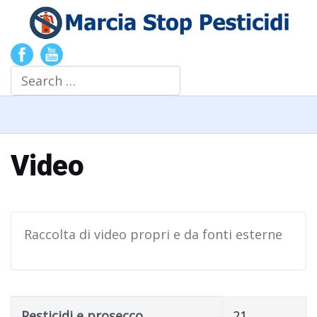
Search
Video
Raccolta di video propri e da fonti esterne
Title
Created Date
Pesticidi e prosecco
21