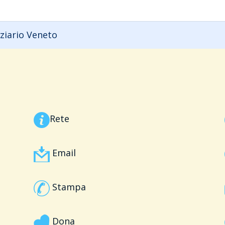
ziario Veneto
Rete
Email
Stampa
Dona