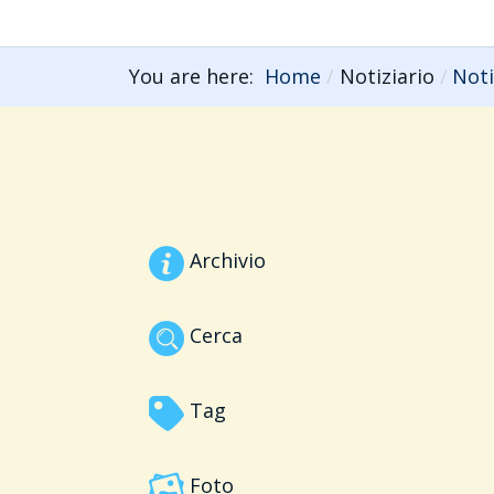
You are here:
Home
Notiziario
Noti
Archivio
Cerca
Tag
Foto