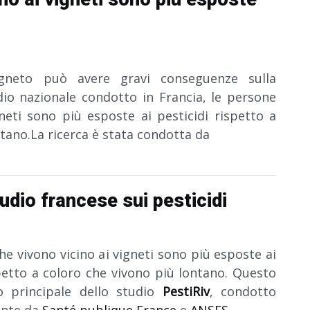
igneto può avere gravi conseguenze sulla
io nazionale condotto in Francia, le persone
neti sono più esposte ai pesticidi rispetto a
ntano.
La ricerca è stata condotta da
studio francese sui pesticidi
e vivono vicino ai vigneti sono più esposte ai
spetto a coloro che vivono più lontano. Questo
to principale dello studio
PestiRiv
, condotto
nte da
Santé publique France
e
ANSES