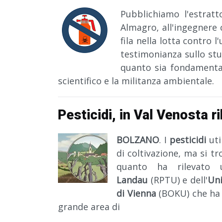
Pubblichiamo l'estratto
Almagro, all'ingegnere
fila nella lotta contro 
testimonianza sullo stu
quanto sia fondamental
scientifico e la militanza ambientale.
Pesticidi, in Val Venosta r
BOLZANO
. I
pesticidi
uti
di coltivazione, ma si t
quanto ha rilevato u
Landau
(RPTU) e dell'
Uni
di Vienna
(BOKU) che ha a
grande area di