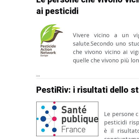
ai pesticidi
Vivere vicino a un v
salute.
Secondo uno stud
che vivono vicino ai vig
quelle che vivono più lo
...
PestiRiv: i risultati dello 
Le persone ch
pesticidi ri
è il risulta
congiuntame