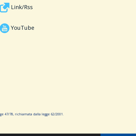
Link/Rss
YouTube
e 47/78, richiamata dalla leg­ge 62/­2001.