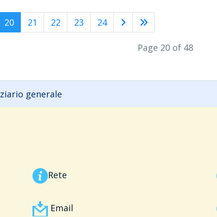
20
21
22
23
24
Page 20 of 48
ziario generale
Rete
Email