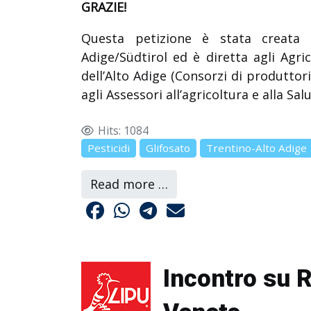
GRAZIE!
Questa petizione è stata creata 
Adige/Südtirol ed è diretta agli Agr
dell’Alto Adige (Consorzi di produttor
agli Assessori all’agricoltura e alla Sa
Hits: 1084
Pesticidi
Glifosato
Trentino-Alto Adige
Read more …
Incontro su R