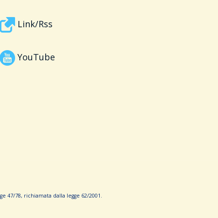
Link/Rss
YouTube
e 47/78, richiamata dalla leg­ge 62/­2001.