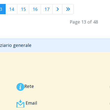
3
14
15
16
17
Page 13 of 48
ziario generale
Rete
Email