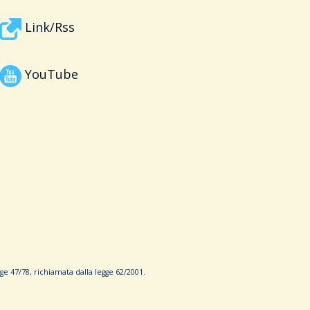
Link/Rss
YouTube
e 47/78, richiamata dalla leg­ge 62/­2001.