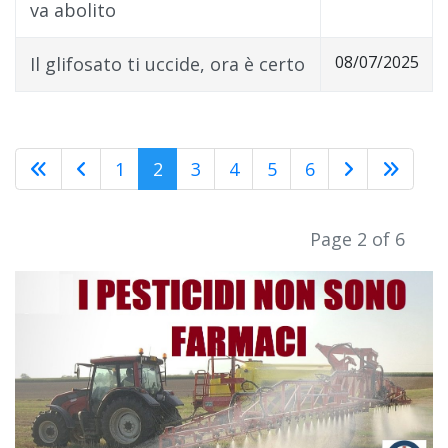
va abolito
08/07/2025
Il glifosato ti uccide, ora è certo
1
2
3
4
5
6
Page 2 of 6