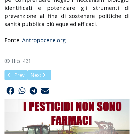
identificati e potenziare gli strumenti di
prevenzione al fine di sostenere politiche di
sanità pubblica più eque ed efficaci.
Fonte:
Antropocene.org
Hits: 421
Previous article: Allarme PFAS nei vini veneti
Next article: Manifestazione a Strasburgo cont
Prev
Next