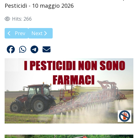
Pesticidi - 10 maggio 2026
Hits: 266
Previous article: Follina 2026: Marcia Stop Pesticidi
Next article: Più vigneti = Più pesticidi
Prev
Next