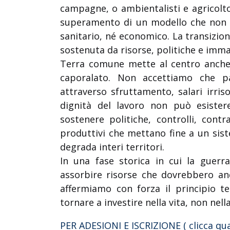
campagne, o ambientalisti e agricolto
superamento di un modello che non r
sanitario, né economico. La transizion
sostenuta da risorse, politiche e imm
Terra comune mette al centro anche la
caporalato. Non accettiamo che p
attraverso sfruttamento, salari irriso
dignità del lavoro non può esistere
sostenere politiche, controlli, contr
produttivi che mettano fine a un siste
degrada interi territori.
In una fase storica in cui la guerr
assorbire risorse che dovrebbero and
affermiamo con forza il principio t
tornare a investire nella vita, non nell
PER ADESIONI E ISCRIZIONE ( clicca qua