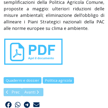
semplificazioni della Politica Agricola Comune,
proposte a maggio: ulteriori riduzioni delle
misure ambientali; eliminazione dell’obbligo di
allineare i Piani Strategici nazionali della PAC
alle norme europee su clima e ambiente.
Quaderni e dossier
Politica agricola
Articolo precedente: L'internazionale dei pesticidi (2020)
Articolo successivo: Legambiente: dossier Stop 
Prec
Avanti