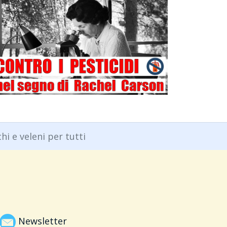
regolamentari”
chi e veleni per tutti
Newsletter