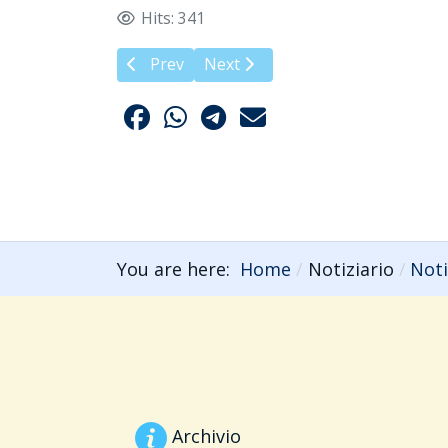
Hits: 341
Previous article: Impatti dell'uso dei pestic
Next article: Nuovo studio: il glif
Prev
Next
You are here:
Home
Notiziario
Noti
Archivio