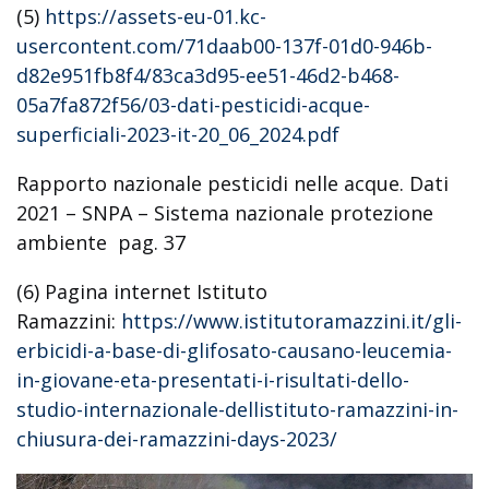
(5)
https://assets-eu-01.kc-
usercontent.com/71daab00-137f-01d0-946b-
d82e951fb8f4/83ca3d95-ee51-46d2-b468-
05a7fa872f56/03-dati-pesticidi-acque-
superficiali-2023-it-20_06_2024.pdf
Rapporto nazionale pesticidi nelle acque. Dati
2021 – SNPA – Sistema nazionale protezione
ambiente pag. 37
(6) Pagina internet Istituto
Ramazzini:
https://www.istitutoramazzini.it/gli-
erbicidi-a-base-di-glifosato-causano-leucemia-
in-giovane-eta-presentati-i-risultati-dello-
studio-internazionale-dellistituto-ramazzini-in-
chiusura-dei-ramazzini-days-2023/