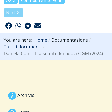
OGM
Contributi e interventi
Next article: Dossier Stop pesticidi nel piatto (2024)
Next
You are here:
Home
Documentazione
Tutti i documenti
Daniela Conti: I falsi miti dei nuovi OGM (2024)
Archivio