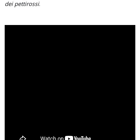
dei pettirossi
.