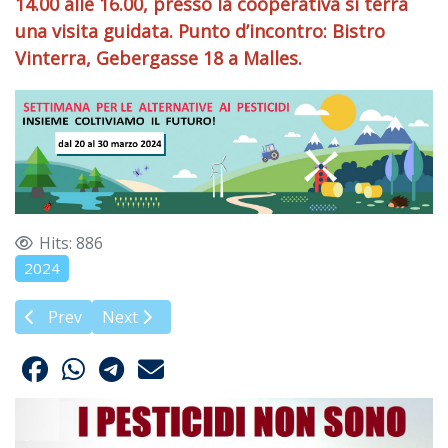
14.00 alle 16.00, presso la cooperativa si terrà
una visita guidata. Punto d’incontro: Bistro
Vinterra, Gebergasse 18 a Malles.
Hits: 886
2024
Previous article: Pesticidi, erbicidi e malattia di Parkinson
Next article: Nuovi orizzonti per una viticoltur
Prev
Next