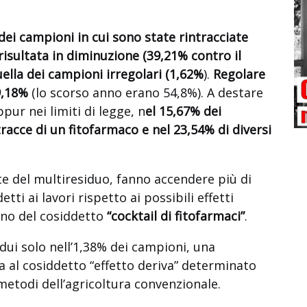
dei campioni in cui sono state rintracciate
è risultata in diminuzione (39,21% contro il
ella dei campioni irregolari (1,62%
).
Regolare
59,18%
(lo scorso anno erano 54,8%). A destare
pur nei limiti di legge, n
el 15,67% dei
racce di un fitofarmaco e nel 23,54% di diversi
nte del multiresiduo, fanno accendere più di
ti ai lavori rispetto ai possibili effetti
ano del cosiddetto
“cocktail di fitofarmaci”
.
idui solo nell’1,38% dei campioni, una
al cosiddetto “effetto deriva” determinato
 metodi dell’agricoltura convenzionale.