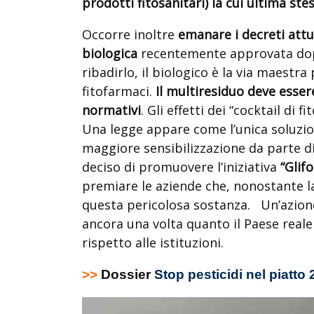
prodotti fitosanitari) la cui ultima stes
Occorre inoltre
emanare i decreti attuat
biologica
recentemente approvata dopo 
ribadirlo, il biologico è la via maestra
fitofarmaci.
Il multiresiduo deve esse
normativi
. Gli effetti dei “cocktail di
Una legge appare come l’unica soluzio
maggiore sensibilizzazione da parte di
deciso di promuovere l’iniziativa
“Glifo
premiare le aziende che, nonostante l
questa pericolosa sostanza. Un’azione
ancora una volta quanto il Paese reale 
rispetto alle istituzioni.
>>
Dossier
Stop pesticidi nel piatto