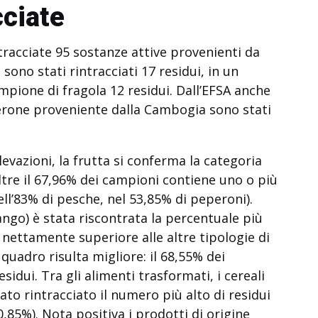
cciate
tracciate 95 sostanze attive provenienti da
sono stati rintracciati 17 residui, in un
mpione di fragola 12 residui. Dall’EFSA anche
perone proveniente dalla Cambogia sono stati
ilevazioni, la frutta si conferma la categoria
oltre il 67,96% dei campioni contiene uno o più
nell’83% di pesche, nel 53,85% di peperoni).
ango) è stata riscontrata la percentuale più
o nettamente superiore alle altre tipologie di
l quadro risulta migliore: il 68,55% dei
sidui. Tra gli alimenti trasformati, i cereali
stato rintracciato il numero più alto di residui
85%). Nota positiva i prodotti di origine