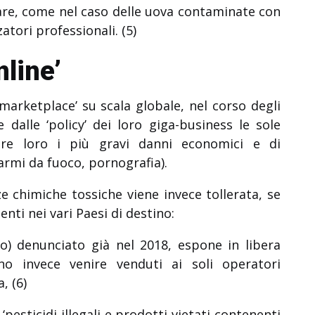
tare, come nel caso delle uova contaminate con
zzatori professionali. (5)
line’
marketplace’ su scala globale, nel corso degli
dalle ‘policy’ dei loro giga-business le sole
re loro i più gravi danni economici e di
 armi da fuoco, pornografia).
ze chimiche tossiche viene invece tollerata, se
nti nei vari Paesi di destino:
no) denunciato già nel 2018, espone in libera
o invece venire venduti ai soli operatori
, (6)
pesticidi illegali e prodotti vietati contenenti