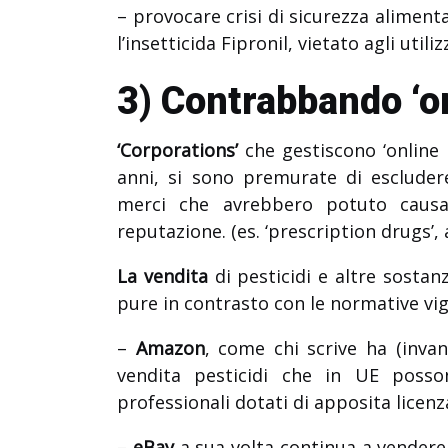
– provocare crisi di sicurezza alimen
l’insetticida Fipronil, vietato agli utili
3) Contrabbando ‘on
‘Corporations’
che gestiscono ‘online 
anni, si sono premurate di escludere 
merci che avrebbero potuto causa
reputazione. (es. ‘prescription drugs’,
La vendita
di pesticidi e altre sostan
pure in contrasto con le normative vige
–
Amazon
, come chi scrive ha (inva
vendita pesticidi che in UE posson
professionali dotati di apposita licenza
–
eBay
a sua volta continua a vendere ‘