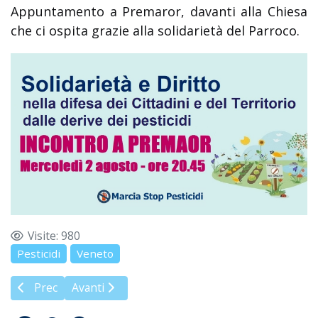
Appuntamento a Premaror, davanti alla Chiesa
che ci ospita grazie alla solidarietà del Parroco.
Visite: 980
Pesticidi
Veneto
Articolo precedente: Premaor: un primo passo importante
Articolo successivo: Istituto Ramazzini: «L'asp
Prec
Avanti