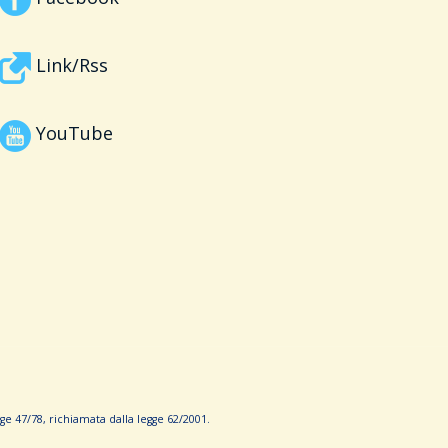
Link/Rss
YouTube
e 47/78, richiamata dalla leg­ge 62/­2001.