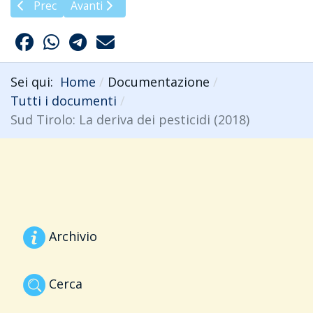
Articolo precedente: Regione Veneto: Linee guida per segn
Articolo successivo: TAR Veneto. Sentenza sul ri
Prec
Avanti
Sei qui:
Home
Documentazione
Tutti i documenti
Sud Tirolo: La deriva dei pesticidi (2018)
Archivio
Cerca