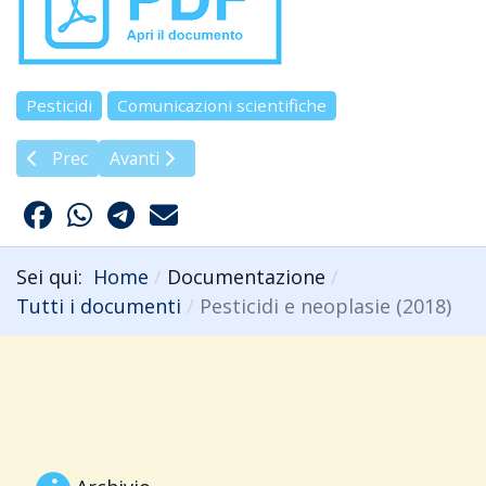
Pesticidi
Comunicazioni scientifiche
Articolo precedente: Per questo motivo i pesticidi dovrebb
Articolo successivo: Pesticidi e Prosecco (2018)
Prec
Avanti
Sei qui:
Home
Documentazione
Tutti i documenti
Pesticidi e neoplasie (2018)