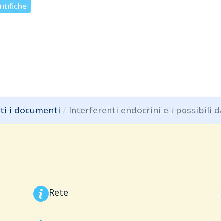
ntifiche
ti endocrini su sessualità e fertilità maschile e femminile (20
endocrini: Informarsi per proteggersi (2021)
ti i documenti
Interferenti endocrini e i possibili 
Rete