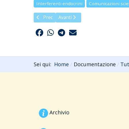
Interferenti endocrini
Comunicazioni scie
Articolo precedente: Impatto degli interferen
Articolo successivo: Interferenti 
Prec
Avanti
Sei qui:
Home
Documentazione
Tut
Archivio