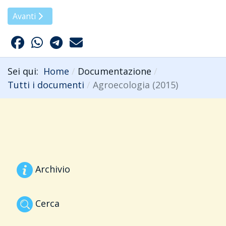
Articolo successivo: Agroecologia, sistemi agro-alimentari l
Avanti
Sei qui:
Home
Documentazione
Tutti i documenti
Agroecologia (2015)
Archivio
Cerca