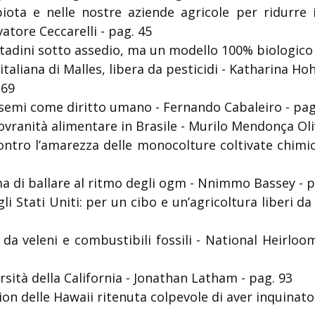
biota e nelle nostre aziende agricole per ridurre 
vatore Ceccarelli - pag. 45
cittadini sotto assedio, ma un modello 100% biologico
 italiana di Malles, libera da pesticidi - Katharina 
 69
 semi come diritto umano - Fernando Cabaleiro - pag
vranità alimentare in Brasile - Murilo Mendonça Oli
contro l’amarezza delle monocolture coltivate chim
ima di ballare al ritmo degli ogm - Nnimmo Bassey - p
i Stati Uniti: per un cibo e un’agricoltura liberi da
 da veleni e combustibili fossili - National Heirloo
ersità della California - Jonathan Latham - pag. 93
 delle Hawaii ritenuta colpevole di aver inquinato le