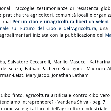
zionali, raccoglie testimonianze di resistenza glo
pratiche tra agricoltori, comunità locali e organizz
tional
Per un cibo e un’agricoltura liberi da veleni
ale sul Futuro del Cibo e dell’Agricoltura
, una 
 agroalimentari iniziata con la pubblicazione del
Ma
ba, Salvatore Ceccarelli, Manlio Masucci, Kathari
a de Souza, Fabián Pacheco Rodríguez, Mauricio 
erman-Leist, Mary Jacob, Jonathan Latham.
 Cibo finto, agricoltura artificiale contro cibo ver
intendiamo intraprendere? - Vandana Shiva - pag. 7
 promesse e gli attacchi dell'agricoltura industriale 