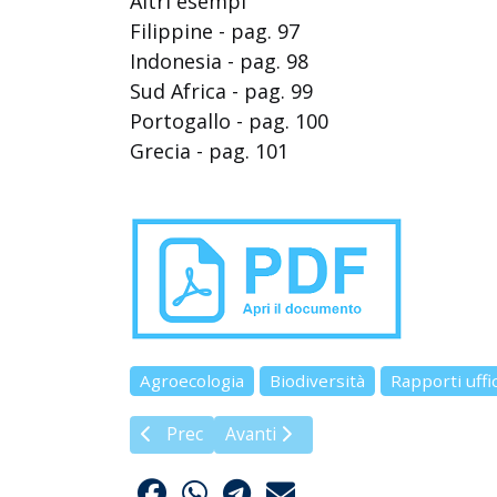
Altri esempi
Filippine - pag. 97
Indonesia - pag. 98
Sud Africa - pag. 99
Portogallo - pag. 100
Grecia - pag. 101
Agroecologia
Biodiversità
Rapporti uffic
Articolo precedente: Nature Restoration La
Articolo successivo: Navdanya Int
Prec
Avanti