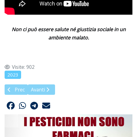
Non ci può essere salute né giustizia sociale in un
ambiente malato.
Visite: 902
2023
Articolo precedente: Primo Maggio Ecologista 2023
Articolo successivo: No alla deroga per il Clorpiri
Prec
Avanti