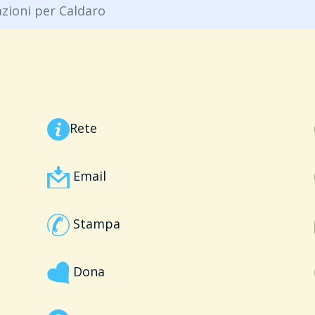
zioni per Caldaro
Rete
Email
Stampa
Dona