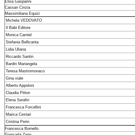
Elisa Gasparini
Cassan Cinzia
Massimiliana Equizi
Michela VEDOVATO
Il Babi Editore
Monica Carniel
Stefania Bellicanta
Lidia Uliana
Riccardo Santin
Bardin Mariangela
Teresa Mastromonaco
Gina viale
Alberto Appoloni
Claudia Pitton
Elena Serafin
Francesca Forcellini
Marica Cestari
Cristina Perin
Francesca Bornello
Giancarla Zago