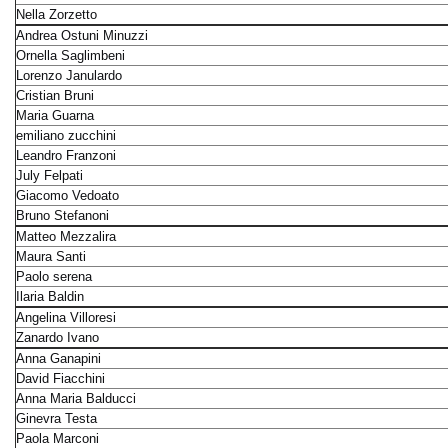
Nella Zorzetto
Andrea Ostuni Minuzzi
Ornella Saglimbeni
Lorenzo Janulardo
Cristian Bruni
Maria Guarna
emiliano zucchini
Leandro Franzoni
July Felpati
Giacomo Vedoato
Bruno Stefanoni
Matteo Mezzalira
Maura Santi
Paolo serena
Ilaria Baldin
Angelina Villoresi
Zanardo Ivano
Anna Ganapini
David Fiacchini
Anna Maria Balducci
Ginevra Testa
Paola Marconi