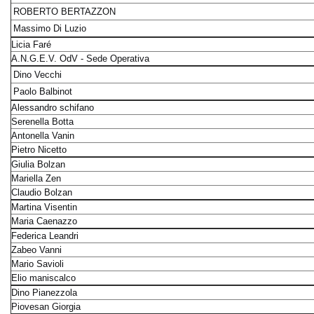
ROBERTO BERTAZZON
Massimo Di Luzio
Licia Faré
A.N.G.E.V. OdV - Sede Operativa
Dino Vecchi
Paolo Balbinot
Alessandro schifano
Serenella Botta
Antonella Vanin
Pietro Nicetto
Giulia Bolzan
Mariella Zen
Claudio Bolzan
Martina Visentin
Maria Caenazzo
Federica Leandri
Zabeo Vanni
Mario Savioli
Elio maniscalco
Dino Pianezzola
Piovesan Giorgia