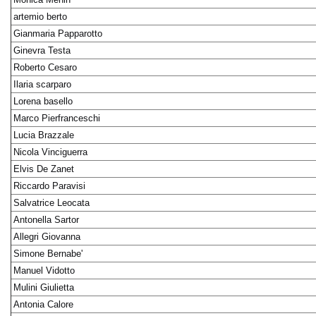
artemio berto
Gianmaria Papparotto
Ginevra Testa
Roberto Cesaro
Ilaria scarparo
Lorena basello
Marco Pierfranceschi
Lucia Brazzale
Nicola Vinciguerra
Elvis De Zanet
Riccardo Paravisi
Salvatrice Leocata
Antonella Sartor
Allegri Giovanna
Simone Bernabe'
Manuel Vidotto
Mulini Giulietta
Antonia Calore