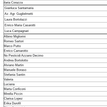
ilaria Corazza
Gianluca Santamaria
Az. Agr. Guglielmetti
Laura Bortolazzi
Enrico Maria Casarotti
Luca Campagnari
Albino Migliorini
Romeo Sartori
Marco Putto
Enrico Camarotto
No Pesticidi Azzano Decimo
Andrea Bortolotto
Alviano Martin
Manuele Boraso
Stefania Santin
Valeria
Luciana
Marta Conficoni
Mirella Piccin
Clarisa Lopez
Erika Durofil