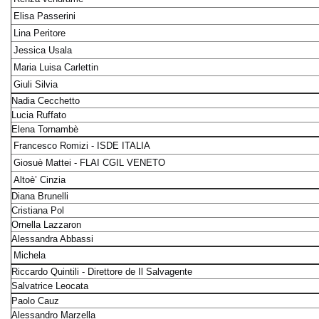
Elisa Passerini
Lina Peritore
Jessica Usala
Maria Luisa Carlettin
Giuli Silvia
Nadia Cecchetto
Lucia Ruffato
Elena Tornambè
Francesco Romizi - ISDE ITALIA
Giosuè Mattei - FLAI CGIL VENETO
Altoè’ Cinzia
Diana Brunelli
Cristiana Pol
Ornella Lazzaron
Alessandra Abbassi
Michela
Riccardo Quintili - Direttore de Il Salvagente
Salvatrice Leocata
Paolo Cauz
Alessandro Marzella